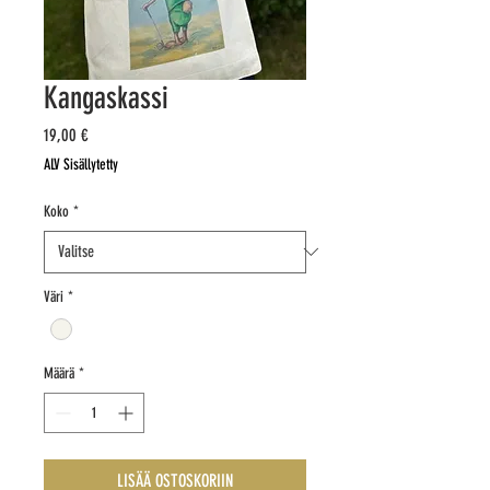
Kangaskassi
Hinta
19,00 €
ALV Sisällytetty
Koko
*
Väri
*
Määrä
*
LISÄÄ OSTOSKORIIN