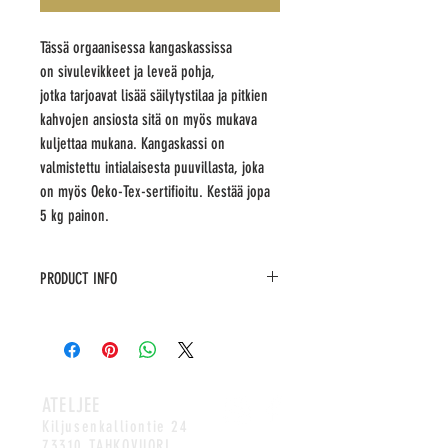
Tässä orgaanisessa kangaskassissa
on sivulevikkeet ja leveä pohja,
jotka tarjoavat lisää säilytystilaa ja pitkien
kahvojen ansiosta sitä on myös mukava
kuljettaa mukana. Kangaskassi on
valmistettu intialaisesta puuvillasta, joka
on myös Oeko-Tex-sertifioitu. Kestää jopa
5 kg painon.
PRODUCT INFO
Materiaali: Orgaaninen Puuvilla
Tilavuus: 14 litraa.
Mitat: 38cm x 9cm x 42cm
ATELJEE
Kiljusenkalliontie 24
73310 TAHKOVUORI