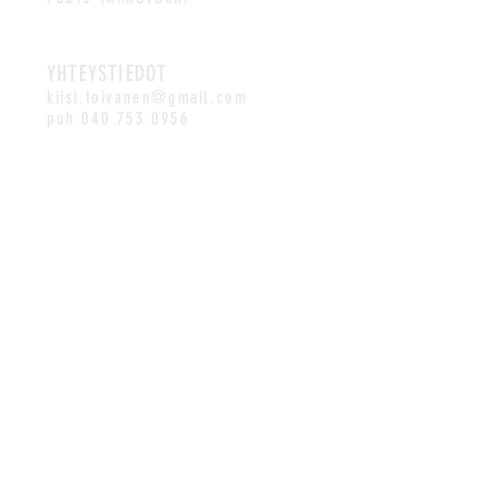
YHTEYSTIEDOT
kiisi.toivanen@gmail.com
puh
040 753 0956
©2026 Kiisi
Tietosuojaseloste
Verkko-oston peruutus