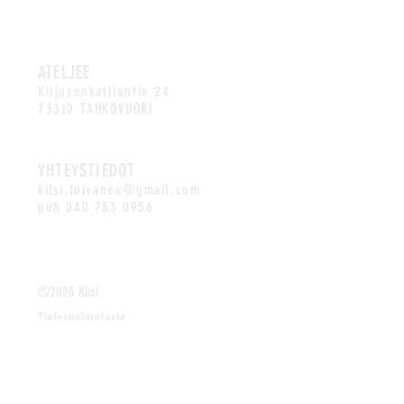
ATELJEE
Kiljusenkalliontie 24
73310 TAHKOVUORI
YHTEYSTIEDOT
kiisi.toivanen@gmail.com
puh
040 753 0956
©2026 Kiisi
Tietosuojaseloste
Verkko-oston peruutus